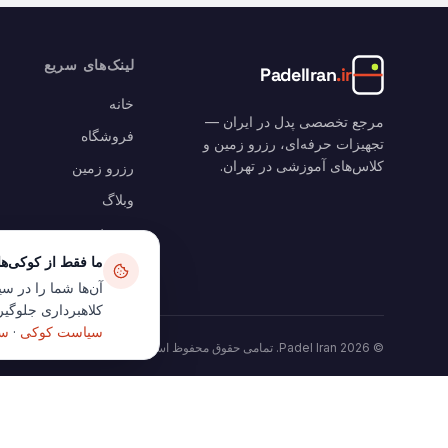
لینک‌های سریع
PadelIran
.ir
خانه
مرجع تخصصی پدل در ایران —
فروشگاه
تجهیزات حرفه‌ای، رزرو زمین و
کلاس‌های آموزشی در تهران.
رزرو زمین
وبلاگ
سبد خرید
ما فقط از کوکی‌ه
حساب من
آن‌ها شما را در سی
کلاهبرداری جلوگیری
سیاست کوکی
·
سی
©
2026
Padel Iran.
تمامی حقوق محفوظ است
.