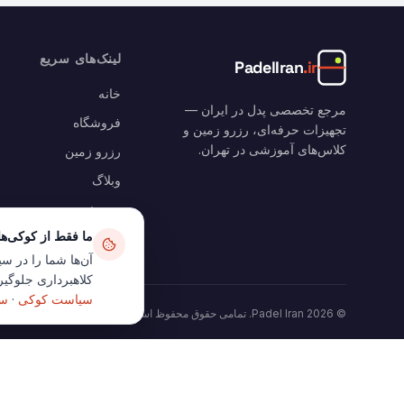
لینک‌های سریع
PadelIran
.ir
خانه
مرجع تخصصی پدل در ایران —
فروشگاه
تجهیزات حرفه‌ای، رزرو زمین و
کلاس‌های آموزشی در تهران.
رزرو زمین
وبلاگ
سبد خرید
ما فقط از کوکی‌ه
حساب من
آن‌ها شما را در سی
کلاهبرداری جلوگیری
سیاست کوکی
·
سی
©
2026
Padel Iran.
تمامی حقوق محفوظ است
.