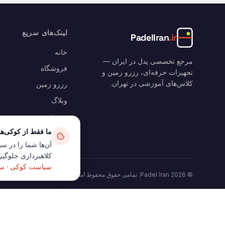
لینک‌های سریع
PadelIran
.ir
خانه
مرجع تخصصی پدل در ایران —
فروشگاه
تجهیزات حرفه‌ای، رزرو زمین و
کلاس‌های آموزشی در تهران.
رزرو زمین
وبلاگ
سبد خرید
ما فقط از کوکی‌ه
حساب من
آن‌ها شما را در سی
کلاهبرداری جلوگیری
سیاست کوکی
·
سی
©
2026
Padel Iran.
تمامی حقوق محفوظ است
.