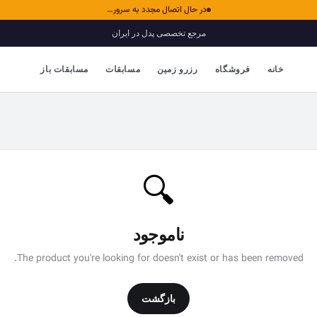
در حال اتصال مجدد به سرور…
مرجع تخصصی پدل در ایران
خانه
فروشگاه
رزرو زمین
مسابقات
مسابقات باز
🔍
ناموجود
The product you're looking for doesn't exist or has been removed.
بازگشت