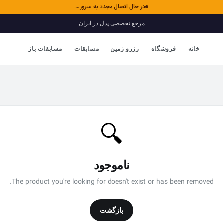
در حال اتصال مجدد به سرور…
مرجع تخصصی پدل در ایران
خانه
فروشگاه
رزرو زمین
مسابقات
مسابقات باز
🔍
ناموجود
The product you're looking for doesn't exist or has been removed.
بازگشت