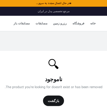
در حال اتصال مجدد به سرور…
مرجع تخصصی پدل در ایران
خانه
فروشگاه
رزرو زمین
مسابقات
مسابقات باز
🔍
ناموجود
The product you're looking for doesn't exist or has been removed.
بازگشت